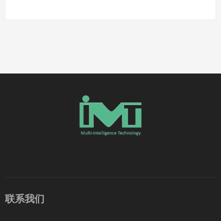
05 总布置、DMU
——
上海渤元信息科技有限公司，成立于2013 年，总部位于上
海国际汽车城，是一家面向汽车和工业产品研发的专业技
术服务企业。
首页
公司介绍
业务范围
合作客户
成功案例
职业发展
联系我们
查看详情
뀠
联系我们