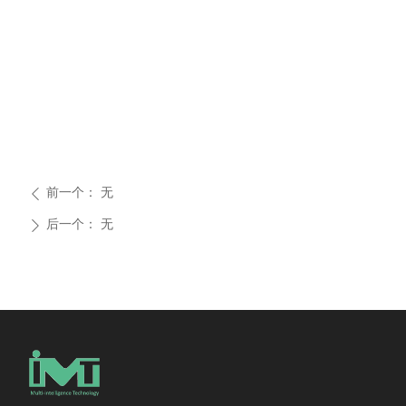
前一个：
无
ꄴ
后一个：
无
ꄲ