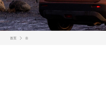
首页
ꄲ
秦