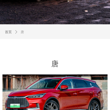
首页
ꄲ
唐
唐